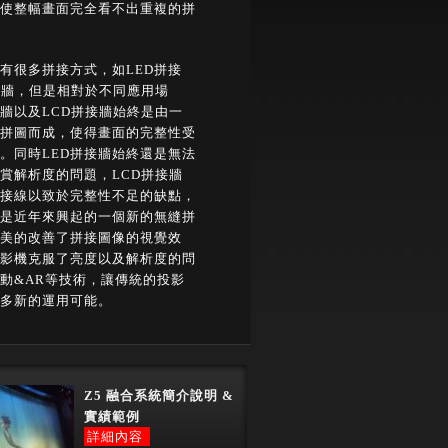
使整幅畫面完全看不出重複的拼
有很多拼接方式，如LED拼接
接牆，但是相對於不同應用場
接牆以及LCD拼接牆始終是由一
拼圖而成，使得畫面的完整性受
。同時LED拼接牆始終還是無法
賞解析度的問題，LCD拼接牆
接線以致於完整性不足的缺點，
是近年來興起的一個新的無縫拼
美的改善了拼接圖像的視覺效
影機克服了亮度以及解析度的問
動&AR等技術，讓傳統的投影
多新的運用可能。
Z5 融合系統簡介說明 &
實績範例
詳細內容