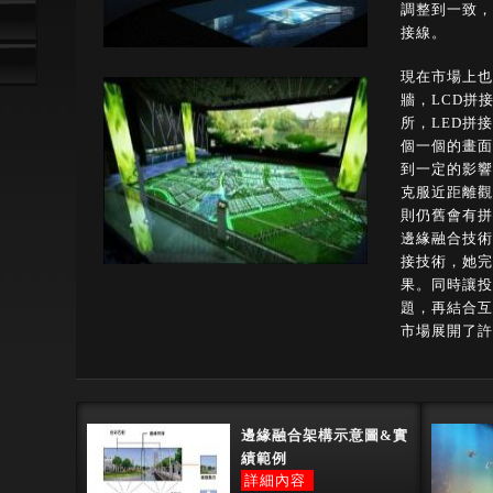
調整到一致，
接線。
現在市場上也
牆，LCD拼
所，LED拼
個一個的畫面
到一定的影響
克服近距離觀
則仍舊會有拼
邊緣融合技術
接技術，她完
果。同時讓投
題，再結合互
市場展開了許
邊緣融合架構示意圖&實
績範例
詳細內容