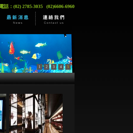
：(02) 2785-3035 (02)6606-6960
1
2
3
4
5