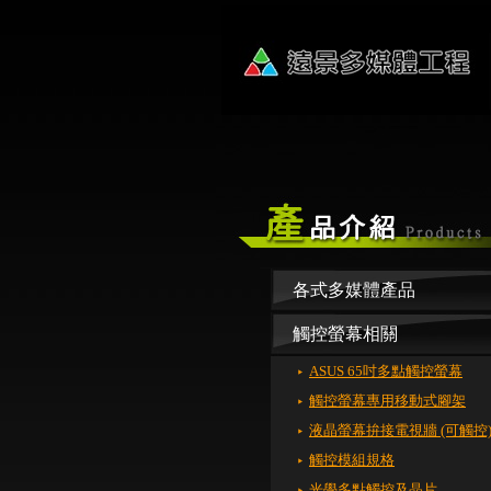
各式多媒體產品
觸控螢幕相關
ASUS 65吋多點觸控螢幕
觸控螢幕專用移動式腳架
液晶螢幕拚接電視牆 (可觸控
觸控模組規格
光學多點觸控及晶片