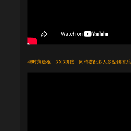
46吋薄邊框 3Ｘ3拼接 同時搭配多人多點觸控系