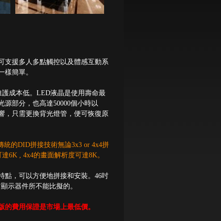
可支援多人多點觸控以及體感互動系
一樣簡單。
維護成本低。LED液晶是使用壽命最
源部分，也高達50000個小時以
響，只需更換背光燈管，便可恢復原
DID拼接技術無論3x3 or 4x4拼
達6K , 4x4的畫面解析度可達8K。
特點，可以方便地拼接和安裝。46吋
它顯示器件所不能比擬的。
面版的費用保證是市場上最低價。