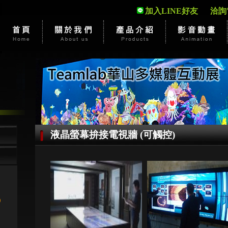
加入LINE好友
洽詢電話
液晶螢幕拚接電視牆 (可觸控)
)