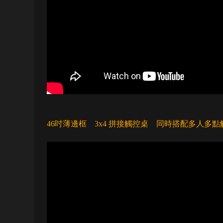
46吋薄邊框 3x4 拼接觸控桌 同時搭配多人多