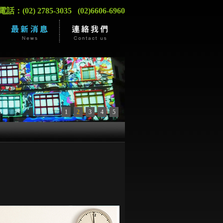
：(02) 2785-3035 (02)6606-6960
1
2
3
4
5