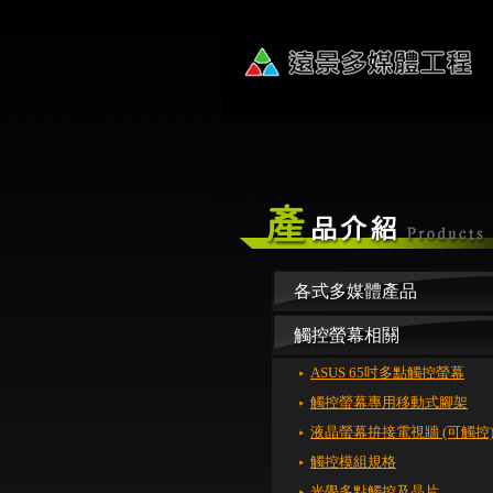
各式多媒體產品
觸控螢幕相關
ASUS 65吋多點觸控螢幕
觸控螢幕專用移動式腳架
液晶螢幕拚接電視牆 (可觸控
觸控模組規格
光學多點觸控及晶片