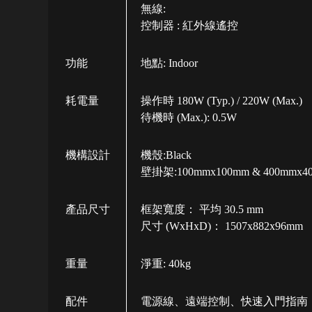
無線:
控制器 : 紅外線遙控
功能
地點: Indoor
耗電量
操作時 180W (Typ.) / 220W (Max.)
待機時 (Max.): 0.5W
機構設計
機殼:Black
壁掛架:100mmx100mm & 400mmx4
產品尺寸
框架寬度： 平均 30.5 mm
尺寸 (WxHxD)： 1507x882x96mm
重量
淨重: 40kg
配件
電源線、遠端控制、快速入門指南