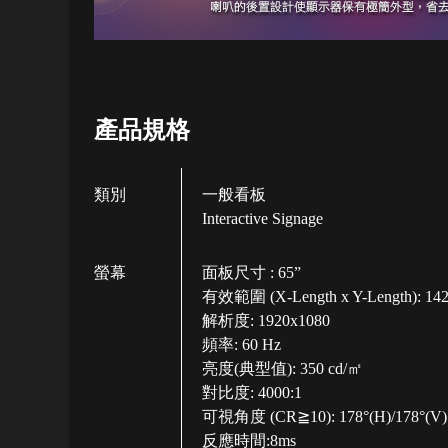
產品規格
類別
一般看板
Interactive Signage
螢幕
面板尺寸 : 65”
有效範圍
(X-Length x Y-Length):
14
解析度: 1920x1080
頻率: 60 Hz
亮度(典型值): 350 cd/㎡
對比度: 4000:1
可視角度
(CR≧10):
178°(H)/178°(V)
反應時間:8ms