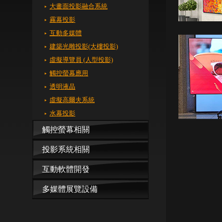
大畫面投影融合系統
霧幕投影
互動多媒體
建築光雕投影(大樓投影)
虛擬導覽員 (人型投影)
觸控螢幕應用
透明液晶
虛擬高爾夫系統
水幕投影
觸控螢幕相關
投影系統相關
互動軟體開發
多媒體展覽設備