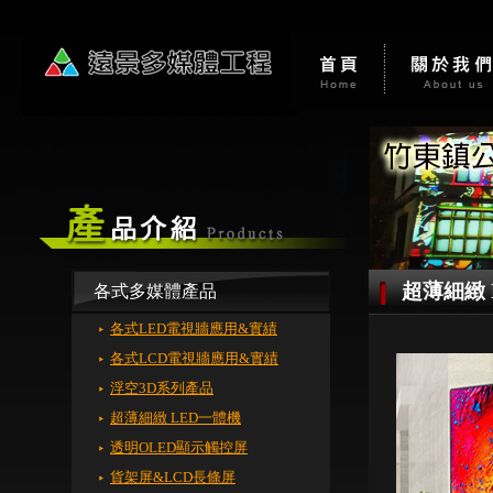
超薄細緻 
各式多媒體產品
各式LED電視牆應用&實績
各式LCD電視牆應用&實績
浮空3D系列產品
超薄細緻 LED一體機
透明OLED顯示觸控屏
貨架屏&LCD長條屏