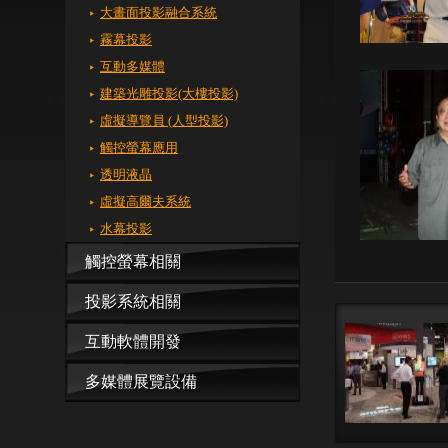
大畫面投影融合系統
霧幕投影
互動多媒體
建築光雕投影(大樓投影)
虛擬導覽員 (人型投影)
觸控螢幕應用
透明液晶
虛擬高爾夫系統
水幕投影
觸控螢幕相關
投影系統相關
互動軟體開發
多媒體展覽設備