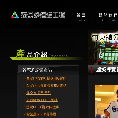
虛擬導覽員
各式多媒體產品
各式LED電視牆應用&實績
各式LCD電視牆應用&實績
浮空3D系列產品
超薄細緻 LED一體機
透明OLED顯示觸控屏
貨架屏&LCD長條屏