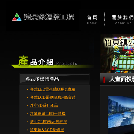
大畫面投
各式多媒體產品
各式LED電視牆應用&實績
各式LCD電視牆應用&實績
浮空3D系列產品
超薄細緻 LED一體機
透明OLED顯示觸控屏
貨架屏&LCD長條屏