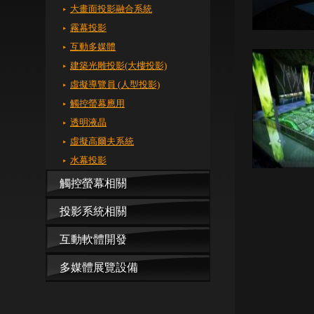
大畫面投影融合系統
霧幕投影
互動多媒體
建築光雕投影(大樓投影)
虛擬導覽員 (人型投影)
觸控螢幕應用
透明液晶
虛擬高爾夫系統
水幕投影
觸控螢幕相關
投影系統相關
互動軟體開發
多媒體展覽設備