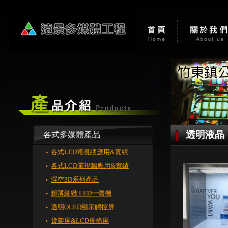
透明液晶
各式多媒體產品
各式LED電視牆應用&實績
各式LCD電視牆應用&實績
浮空3D系列產品
超薄細緻 LED一體機
透明OLED顯示觸控屏
貨架屏&LCD長條屏