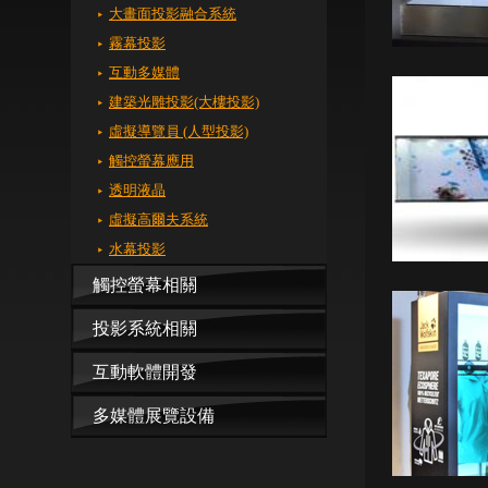
大畫面投影融合系統
霧幕投影
互動多媒體
建築光雕投影(大樓投影)
虛擬導覽員 (人型投影)
觸控螢幕應用
透明液晶
虛擬高爾夫系統
水幕投影
觸控螢幕相關
投影系統相關
互動軟體開發
多媒體展覽設備